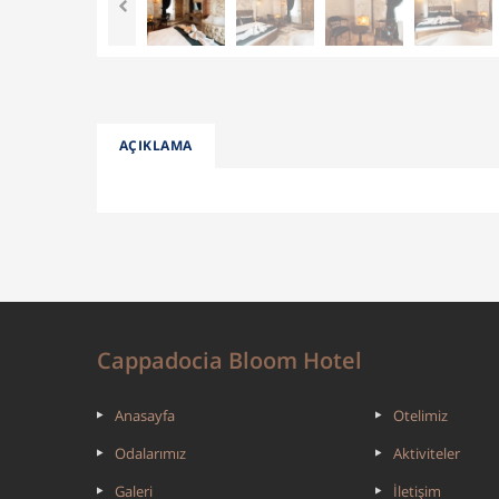
AÇIKLAMA
Cappadocia Bloom Hotel
Anasayfa
Otelimiz
Odalarımız
Aktiviteler
Galeri
İletişim