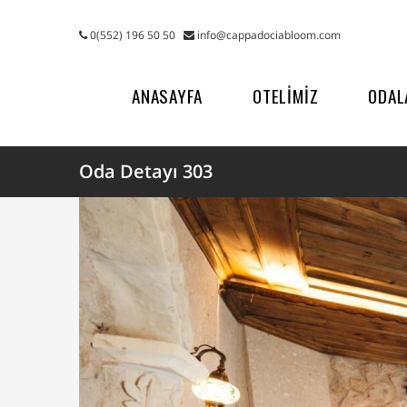
0(552) 196 50 50
info@cappadociabloom.com
ANASAYFA
OTELİMİZ
ODAL
Oda Detayı 303