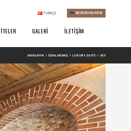
REZERVASYON
TÜRKÇE
VİTELER
GALERİ
İLETİŞİM
ANASAYFA
ODALARIMIZ
LUXURY SUITE
303