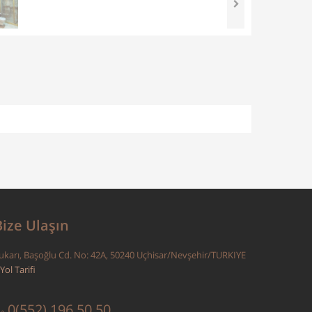
Bize Ulaşın
ukarı, Başoğlu Cd. No: 42A, 50240 Uçhisar/Nevşehir/TURKIYE
Yol Tarifi
0(552) 196 50 50