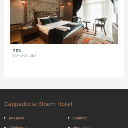
205
STANDART ODA
Cappadocia Bloom Hotel
Anasayfa
Otelimiz
Odalarımız
Aktiviteler